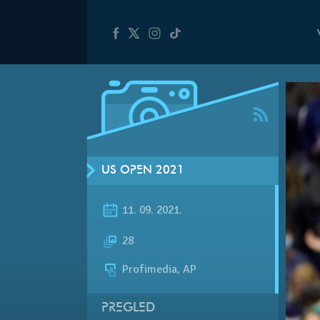
US OPEN 2021
11. 09. 2021.
28
Profimedia, AP
PREGLED