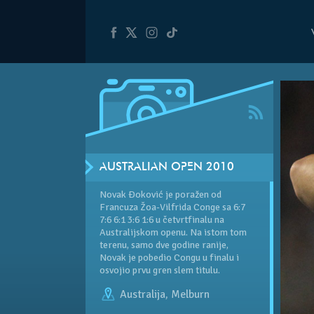
AUSTRALIAN OPEN 2010
Novak Đoković je poražen od
Francuza Žoa-Vilfrida Conge sa 6:7
7:6 6:1 3:6 1:6 u četvrtfinalu na
Australijskom openu. Na istom tom
terenu, samo dve godine ranije,
Novak je pobedio Congu u finalu i
osvojio prvu gren slem titulu.
Australija
,
Melburn