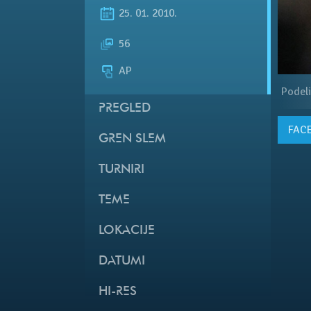
25. 01. 2010.
56
AP
Podeli
PREGLED
FAC
GREN SLEM
TURNIRI
TEME
LOKACIJE
DATUMI
HI-RES