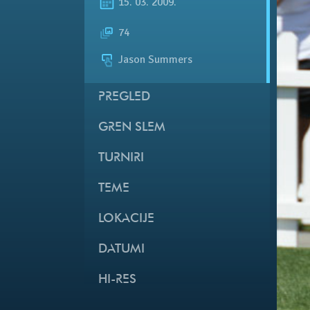
15. 03. 2009.
74
Jason Summers
PREGLED
GREN SLEM
TURNIRI
TEME
LOKACIJE
DATUMI
HI-RES