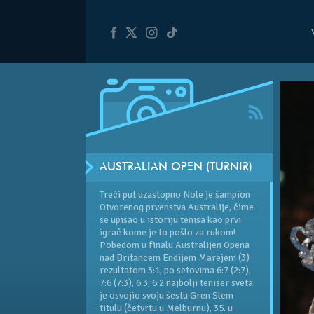
AUSTRALIAN OPEN (TURNIR)
Treći put uzastopno Nole je šampion
Otvorenog prvenstva Australije, čime
se upisao u istoriju tenisa kao prvi
igrač kome je to pošlo za rukom!
Pobedom u finalu
Australijen Opena
nad Britancem Endijem Marejem (3)
rezultatom 3:1, po setovima 6:7 (2:7),
7:6 (7:3), 6:3, 6:2 najbolji teniser sveta
je osvojio svoju šestu Gren Slem
titulu (četvrtu u Melburnu), 35. u