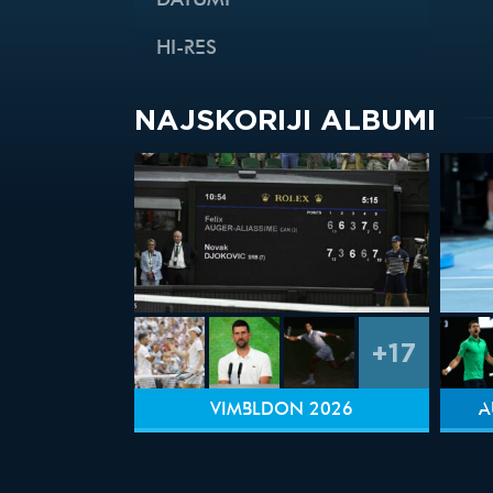
DATUMI
HI-RES
NAJSKORIJI ALBUMI
+17
VIMBLDON 2026
A