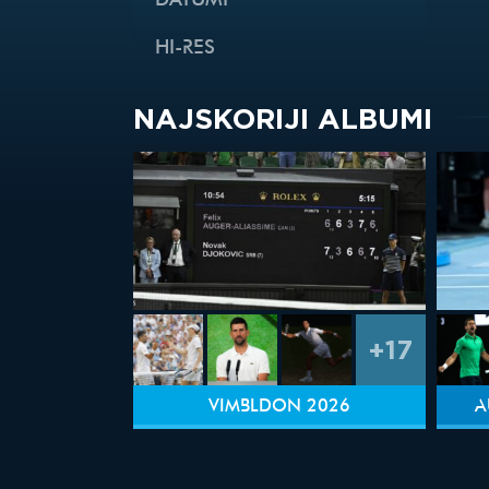
DATUMI
HI-RES
NAJSKORIJI ALBUMI
+17
VIMBLDON 2026
A