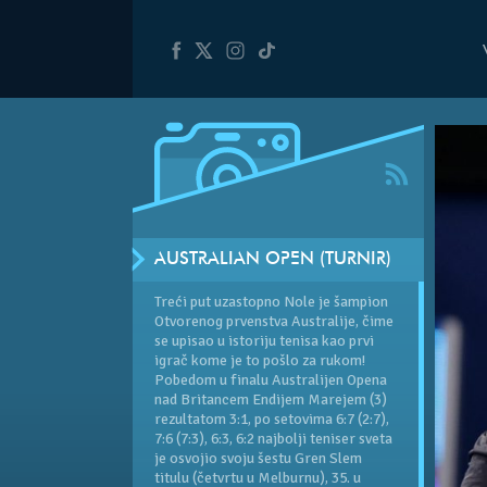
AUSTRALIAN OPEN (TURNIR)
Treći put uzastopno Nole je šampion
Otvorenog prvenstva Australije, čime
se upisao u istoriju tenisa kao prvi
igrač kome je to pošlo za rukom!
Pobedom u finalu
Australijen Opena
nad Britancem Endijem Marejem (3)
rezultatom 3:1, po setovima 6:7 (2:7),
7:6 (7:3), 6:3, 6:2 najbolji teniser sveta
je osvojio svoju šestu Gren Slem
titulu (četvrtu u Melburnu), 35. u