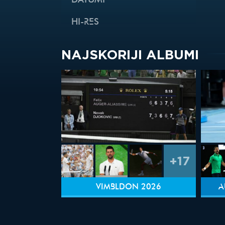
DATUMI
HI-RES
NAJSKORIJI ALBUMI
+17
VIMBLDON 2026
A