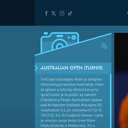
AUSTRALIAN OPEN (TURNIR)
Treći put uzastopno Nole je šampion
Otvorenog prvenstva Australije, čime
se upisao u istoriju tenisa kao prvi
igrač kome je to pošlo za rukom!
Pobedom u finalu
Australijen Opena
nad Britancem Endijem Marejem (3)
rezultatom 3:1, po setovima 6:7 (2:7),
7:6 (7:3), 6:3, 6:2 najbolji teniser sveta
je osvojio svoju šestu Gren Slem
titulu (četvrtu u Melburnu), 35. u