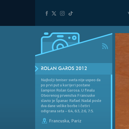
ROLAN GAROS 2012
Najbolji teniser sveta nije uspeo da
po prvi put u karijeri postane
šampion Rolan Garosa. U finalu
Otvorenog prvenstva Francuske
slavio je Španac Rafael Nadal posle
dva dane velike borbe i četiri
odigrana seta – 6:4, 6:3, 2:6, 7:5.
Francuska
,
Pariz