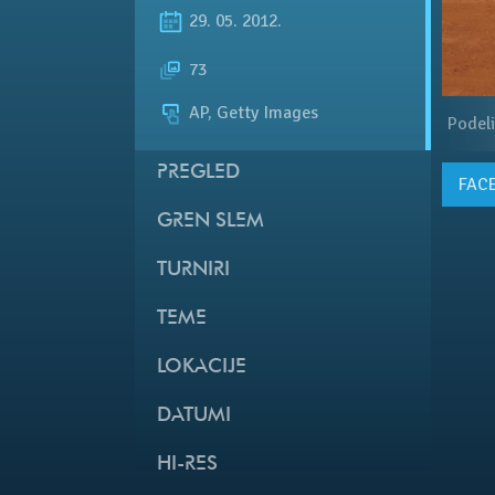
29. 05. 2012.
73
AP, Getty Images
Podeli
PREGLED
FAC
GREN SLEM
TURNIRI
TEME
LOKACIJE
DATUMI
HI-RES