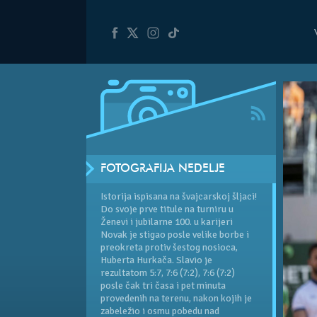
FOTOGRAFIJA NEDELJE
Istorija ispisana na švajcarskoj šljaci!
Do svoje prve titule na turniru u
Ženevi i jubilarne 100. u karijeri
Novak je stigao posle velike borbe i
preokreta protiv šestog nosioca,
Huberta Hurkača. Slavio je
rezultatom 5:7, 7:6 (7:2), 7:6 (7:2)
posle čak tri časa i pet minuta
provedenih na terenu, nakon kojih je
zabeležio i osmu pobedu nad