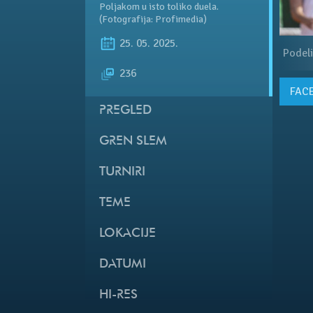
Poljakom u isto toliko duela.
(Fotografija: Profimedia)
25. 05. 2025.
Podeli
236
FAC
PREGLED
GREN SLEM
TURNIRI
TEME
LOKACIJE
DATUMI
HI-RES